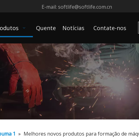
E-mail:
softlife@softlife.com.cn
odutos
Quente
Notícias
Contate-nos
puma 1
»
Melhores novos produtos para formação de máq