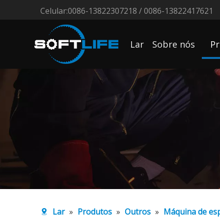
Celular:0086-13822307218 / 0086-13822417621
Lar
Sobre nós
Pr
Lar
»
Produtos
»
Outros
»
Máquina de es