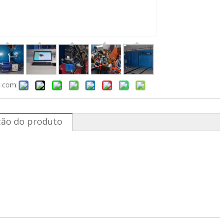
r com:
ção do produto
a de espuma a vácuo de modo duplo
r máquina de espuma a vácuo
edor de máquina de espuma a vácuo no atac