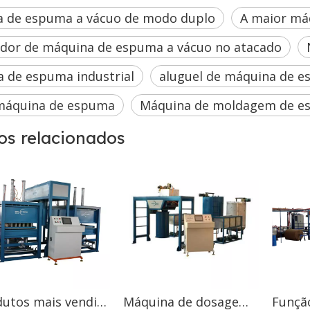
 de espuma a vácuo de modo duplo
A maior má
dor de máquina de espuma a vácuo no atacado
 de espuma industrial
aluguel de máquina de 
máquina de espuma
Máquina de moldagem de es
os relacionados
Produtos mais vendidos na Nigéria Máquina de formação de espuma contínua Auto PU Sponge
Máquina de dosagem de espuma PU automática com tecnologia de bandeja de espuma de poliestireno que faz a máquina