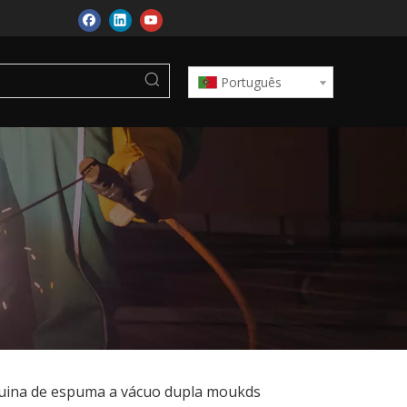
Português
uina de espuma a vácuo dupla moukds