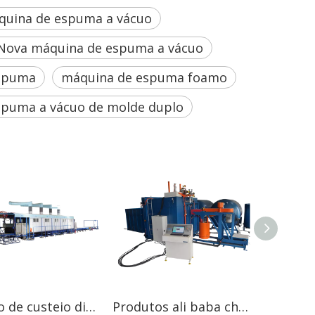
quina de espuma a vácuo
Nova máquina de espuma a vácuo
espuma
máquina de espuma foamo
puma a vácuo de molde duplo
Função de custeio direto de importação da China máquina de espuma de poliuretano de mistura química
Produtos ali baba china com preço competitivo preço automático duplo moukds de máquina de espuma a vácuo