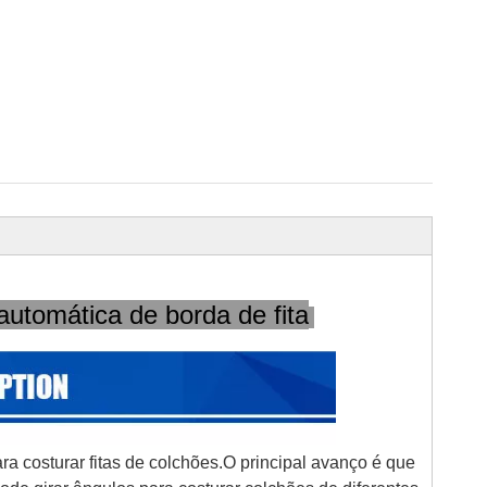
utomática de borda de fita
a costurar fitas de colchões.O principal avanço é que