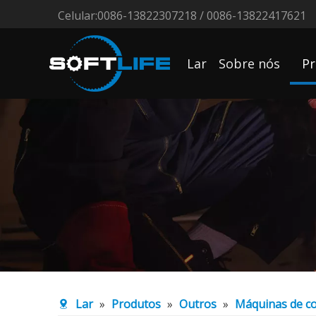
Celular:0086-13822307218 / 0086-13822417621
Lar
Sobre nós
Pr
Lar
»
Produtos
»
Outros
»
Máquinas de co