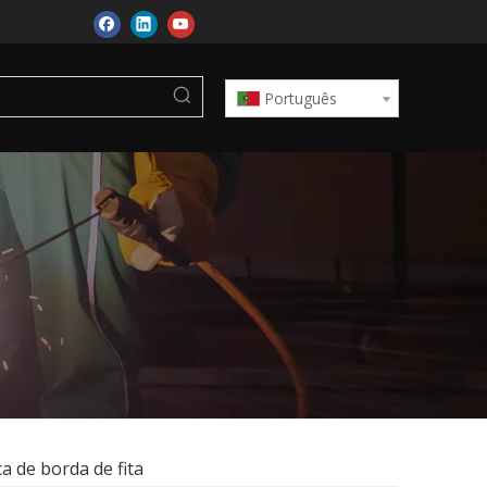
Português
 de borda de fita