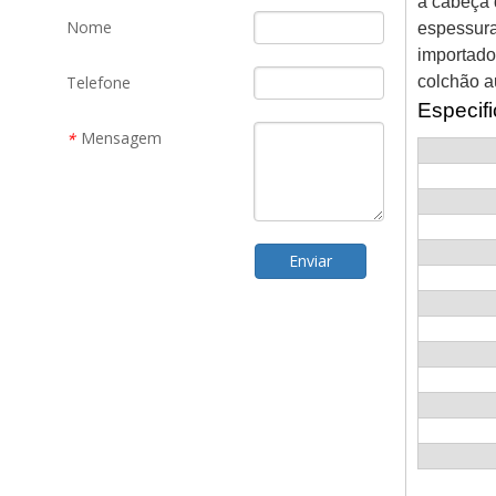
a cabeça 
Nome
espessura
importado
Telefone
colchão a
Especifi
Mensagem
*
Enviar