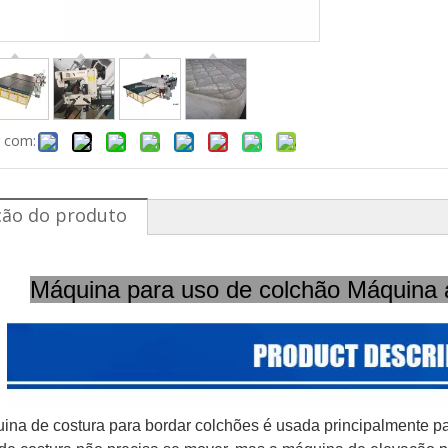
r com:
ção do produto
Máquina para uso de colchão Máquina a
ina de costura para bordar colchões é usada principalmente par