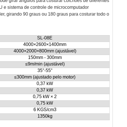
de girar ângulos para costurar colchões de diferentes
U e sistema de controle de microcomputador
er, girando 90 graus ou 180 graus para costurar todo o
SL-08E
4000×2600×1400mm
4000×2000×800mm (ajustável)
150mm - 300mm
≤9m/min (ajustável)
35°-55°
≤300mm (ajustado pelo motor)
0,37 kW
0,37 kW
0,75 kW × 2
0,75 kW
6 KGS/cm3
1350kg