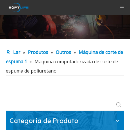
Lar
»
Produtos
»
Outros
»
Máquina de corte de
espuma 1
»
Máquina computadorizada de corte de
espuma de poliuretano
Categoria de Produto