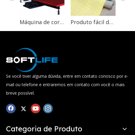
Máquina de corte horizontal da espuma do plutônio do controle de computador máquina da espuma do bloco para a esponja do látex
Produto fácil de vender Cortador de placa de espuma de pvc com ondulação de perfil simétrico
Se você tiver alguma dúvida, entre em contato conosco por e-
mail ou telefone e entraremos em contato com você o mais
breve possível.
Categoria de Produto