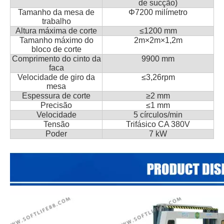
de sucção)
Tamanho da mesa de
Φ7200 milímetro
trabalho
Altura máxima de corte
≤1200 mm
Tamanho máximo do
2m×2m×1,2m
bloco de corte
Comprimento do cinto da
9900 mm
faca
Velocidade de giro da
≤3,26rpm
mesa
Espessura de corte
≥2 mm
Precisão
≤1 mm
Velocidade
5 círculos/min
Tensão
Trifásico CA 380V
Poder
7 kW