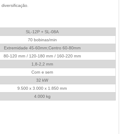
diversificação.
SL-12P + SL-08A
70 bobinas/min
Extremidade 45-60mm;Centro 60-80mm
80-120 mm / 120-180 mm / 160-220 mm
1,8-2,2 mm
Com e sem
32 kW
9.500 x 3.000 x 1.850 mm
4.000 kg