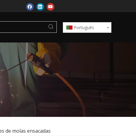
Português
es de molas ensacadas