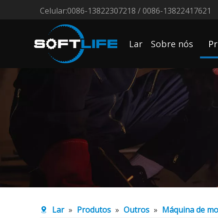
Celular:0086-13822307218 / 0086-13822417621
Lar
Sobre nós
Pr
Lar
»
Produtos
»
Outros
»
Máquina de mo