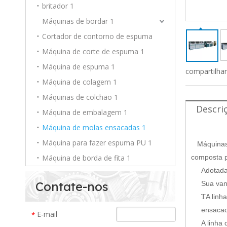
britador 1
Máquinas de bordar 1
Cortador de contorno de espuma
Máquina de corte de espuma 1
Máquina de espuma 1
compartilha
Máquina de colagem 1
Máquinas de colchão 1
Descri
Máquina de embalagem 1
Máquina de molas ensacadas 1
Máquina para fazer espuma PU 1
Máquinas p
Máquina de borda de fita 1
composta 
Adotada
Contate-nos
Sua vant
A linh
T
ensacad
E-mail
*
A linha 