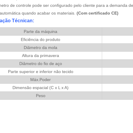
etro de controle pode ser configurado pelo cliente para a demanda de 
automática quando acabar os materiais.
(Com certificado CE)
cação Técnica
n:
Parte da máquina
Eficiência do produto
Diâmetro da mola
Altura da primavera
Diâmetro do fio de aço
Parte superior e inferior não tecido
Máx.Poder
Dimensão espacial (C x L x A)
Peso