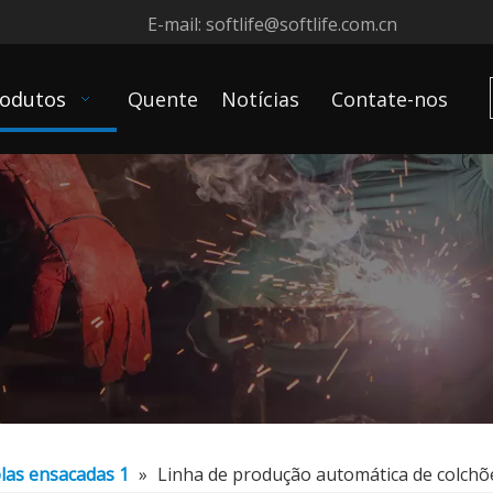
E-mail:
softlife@softlife.com.cn
odutos
Quente
Notícias
Contate-nos
las ensacadas 1
»
Linha de produção automática de colchõ