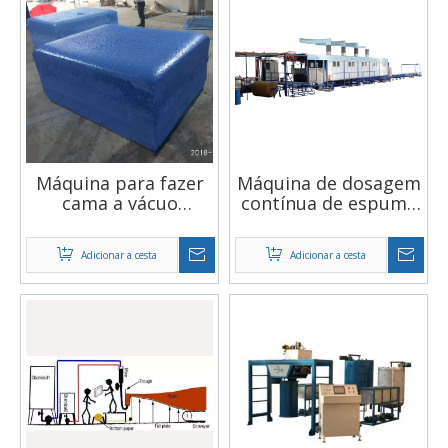
Máquina para fazer
Máquina de dosagem
cama a vácuo
contínua de espuma
automática,
CNC
equipamento de
Adicionar a cesta
Adicionar a cesta
economia de
produtos químicos