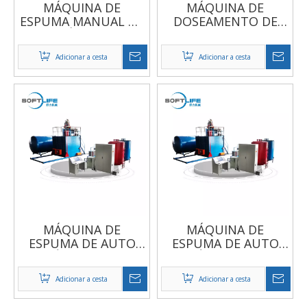
MÁQUINA DE
MÁQUINA DE
ESPUMA MANUAL DE
DOSEAMENTO DE
RETÂNGULO
CAIXA SEMI
AUTOMÁTICA
Adicionar a cesta
Adicionar a cesta
MÁQUINA DE
MÁQUINA DE
ESPUMA DE AUTO
ESPUMA DE AUTO
VÁCUO COM
VÁCUO COM
DISPOSITIVO DE
DISPOSITIVO DE
Adicionar a cesta
Adicionar a cesta
TOPPRESSING
TOPPRESSING