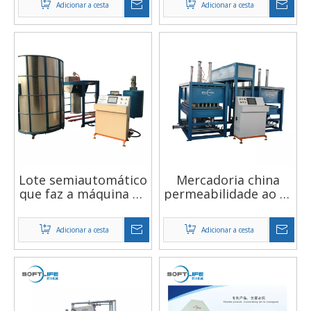
Adicionar a cesta
Adicionar a cesta
todos os tipos de
equipamentos de
espuma
recuperação de
esponja
Lote semiautomático
Mercadoria china
que faz a máquina de
permeabilidade ao ar
esponja para fazer
máquina de espuma
colchão de sofá
de poliuretano cnc
Adicionar a cesta
Adicionar a cesta
totalmente
automática