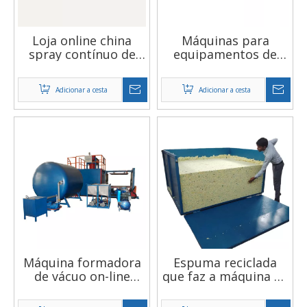
Loja online china
Máquinas para
spray contínuo de
equipamentos de
espuma flexível
esponja de
preço da máquina de
poliuretano, bloco de
Adicionar a cesta
Adicionar a cesta
espuma de
cilindro vertical
poliuretano
contínuo automático
completo, máquina
de formação de
espuma PU
Máquina formadora
Espuma reciclada
de vácuo on-line
que faz a máquina de
chinesa no site de
reciclagem de
compras para fazer
resíduos de